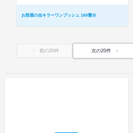
お部屋の虫キラーワンプッシュ 160畳分
前の
20
件
次の
20
件