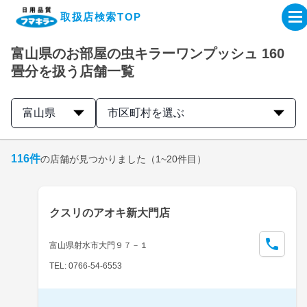
取扱店検索TOP
富山県のお部屋の虫キラーワンプッシュ 160
企業・IR情報サイト
畳分を扱う店舗一覧
製品情報サイト
富山県
市区町村を選ぶ
オンラインショップ
116
件
の店舗が見つかりました
（1~20件目）
製品検索はこちら
クスリのアオキ新大門店
取扱店検索はこちら
富山県射水市大門９７－１
TEL: 0766-54-6553