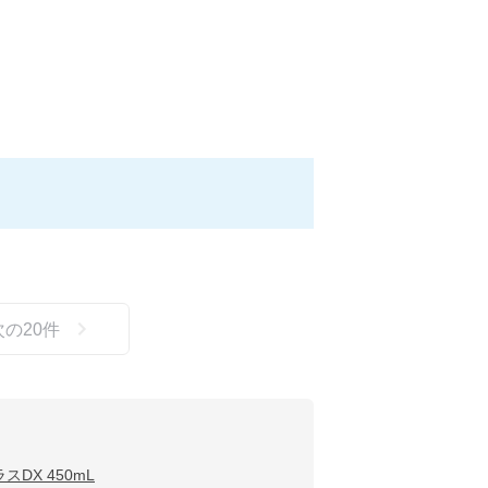
次の
20
件
スDX 450mL