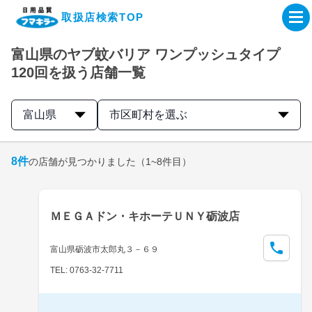
取扱店検索TOP
富山県のヤブ蚊バリア ワンプッシュタイプ
企業・IR情報サイト
120回を扱う店舗一覧
製品情報サイト
富山県
市区町村を選ぶ
オンラインショップ
8
件
の店舗が見つかりました
（1~8件目）
製品検索はこちら
ＭＥＧＡドン・キホーテＵＮＹ砺波店
取扱店検索はこちら
富山県砺波市太郎丸３－６９
TEL: 0763-32-7711