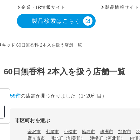
企業・IR情報サイト
製品情報サイト
製品検索はこちら
キッド 60日無香料 2本入を扱う店舗一覧
60日無香料 2本入を扱う店舗一覧
59
件
の店舗が見つかりました
（1~20件目）
市区町村を選ぶ
金沢市
七尾市
小松市
輪島市
珠洲市
加賀市
野々市市
川北町（能美郡）
津幡町（河北郡）
内灘