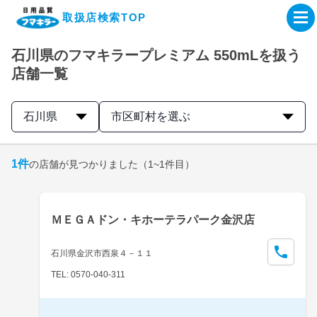
取扱店検索TOP
石川県のフマキラープレミアム 550mLを扱う
企業・IR情報サイト
店舗一覧
製品情報サイト
石川県
市区町村を選ぶ
オンラインショップ
1
件
の店舗が見つかりました
（1~1件目）
製品検索はこちら
ＭＥＧＡドン・キホーテラパーク金沢店
取扱店検索はこちら
石川県金沢市西泉４－１１
TEL: 0570-040-311