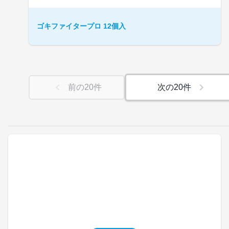
ゴキファイタープロ 12個入
前の
20
件
次の
20
件