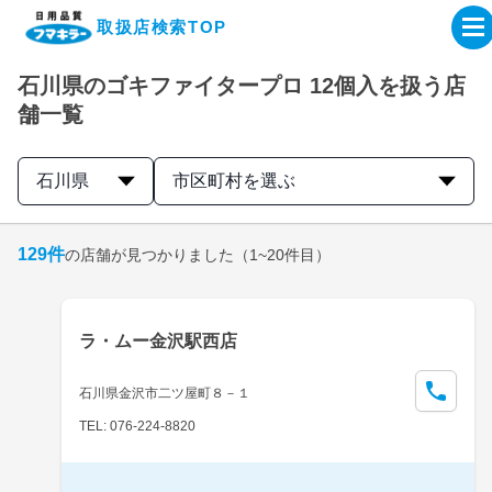
取扱店検索TOP
石川県のゴキファイタープロ 12個入を扱う店
企業・IR情報サイト
舗一覧
製品情報サイト
石川県
市区町村を選ぶ
オンラインショップ
129
件
の店舗が見つかりました
（1~20件目）
製品検索はこちら
ラ・ムー金沢駅西店
取扱店検索はこちら
石川県金沢市二ツ屋町８－１
TEL: 076-224-8820