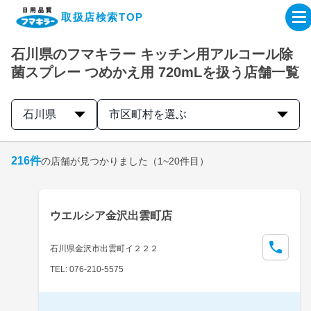
取扱店検索TOP
石川県のフマキラー キッチン用アルコール除
企業・IR情報サイト
菌スプレー つめかえ用 720mLを扱う店舗一覧
製品情報サイト
石川県
市区町村を選ぶ
オンラインショップ
216
件
の店舗が見つかりました
（1~20件目）
製品検索はこちら
ウエルシア金沢出雲町店
取扱店検索はこちら
石川県金沢市出雲町イ２２２
TEL: 076-210-5575