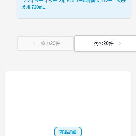
フマキラー キッチン用アルコール除菌スプレー つめか
え用 720mL
前の
20
件
次の
20
件
商品詳細