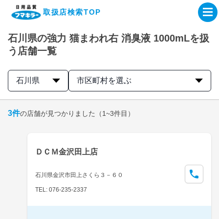
取扱店検索TOP
石川県の強力 猫まわれ右 消臭液 1000mLを扱
企業・IR情報サイト
う店舗一覧
製品情報サイト
石川県
市区町村を選ぶ
オンラインショップ
3
件
の店舗が見つかりました
（1~3件目）
製品検索はこちら
ＤＣＭ金沢田上店
取扱店検索はこちら
石川県金沢市田上さくら３－６０
TEL: 076-235-2337