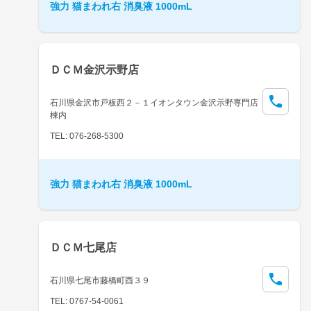
強力 猫まわれ右 消臭液 1000mL
ＤＣＭ金沢示野店
石川県金沢市戸板西２－１イオンタウン金沢示野専門店
棟内
TEL: 076-268-5300
強力 猫まわれ右 消臭液 1000mL
ＤＣＭ七尾店
石川県七尾市藤橋町酉３９
TEL: 0767-54-0061