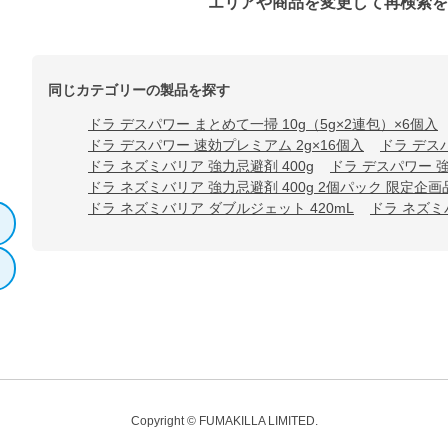
エリアや商品を変更して再検索
同じカテゴリーの製品を探す
ドラ デスパワー まとめて一掃 10g（5g×2連包）×6個入
ドラ デスパワー 速効プレミアム 2g×16個入
ドラ デス
ドラ ネズミバリア 強力忌避剤 400g
ドラ デスパワー 
ドラ ネズミバリア 強力忌避剤 400g 2個パック 限定企画
ドラ ネズミバリア ダブルジェット 420mL
ドラ ネズミ
Copyright © FUMAKILLA LIMITED.