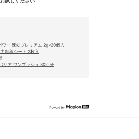
をお試しください
パワー 速効プレミアム 2g×20個入
強力粘着シート 2枚入
品
バリア ワンプッシュ 30回分
Powerd by