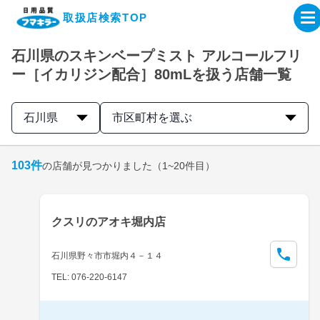
取扱店検索TOP
石川県のスキンベープミスト アルコールフリ
企業・IR情報サイト
ー［イカリジン配合］80mLを扱う店舗一覧
製品情報サイト
石川県
市区町村を選ぶ
オンラインショップ
103
件
の店舗が見つかりました
（1~20件目）
製品検索はこちら
クスリのアオキ堀内店
取扱店検索はこちら
石川県野々市市堀内４－１４
TEL: 076-220-6147