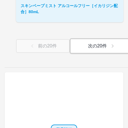
スキンベープミスト アルコールフリー［イカリジン配
合］80mL
前の
20
件
次の
20
件