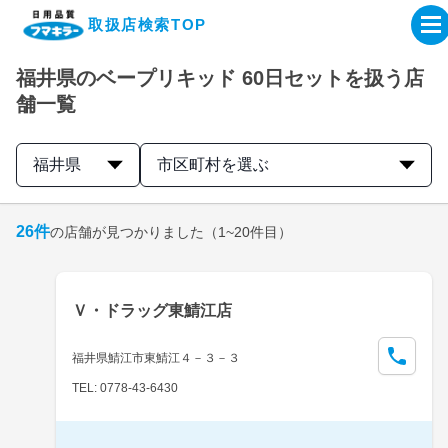
取扱店検索TOP
福井県のベープリキッド 60日セットを扱う店
企業・IR情報サイト
舗一覧
製品情報サイト
福井県
市区町村を選ぶ
オンラインショップ
26
件
の店舗が見つかりました
（1~20件目）
製品検索はこちら
Ｖ・ドラッグ東鯖江店
取扱店検索はこちら
福井県鯖江市東鯖江４－３－３
TEL: 0778-43-6430