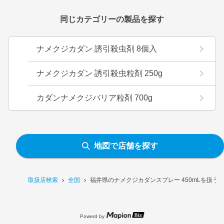
同じカテゴリーの製品を探す
ナメクジカダン 誘引殺虫剤 8個入
ナメクジカダン 誘引殺虫粒剤 250g
カダンナメクジバリア粒剤 700g
地図で店舗を探す
取扱店検索
全国
福井県のナメクジカダンスプレー 450mLを扱う
Powerd by