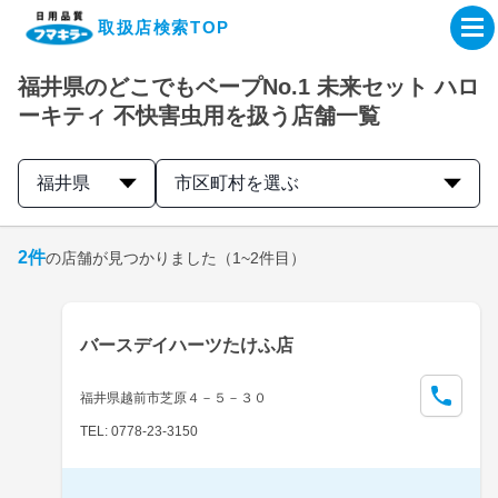
取扱店検索TOP
福井県のどこでもベープNo.1 未来セット ハロ
企業・IR情報サイト
ーキティ 不快害虫用を扱う店舗一覧
製品情報サイト
福井県
市区町村を選ぶ
オンラインショップ
2
件
の店舗が見つかりました
（1~2件目）
製品検索はこちら
バースデイハーツたけふ店
取扱店検索はこちら
福井県越前市芝原４－５－３０
TEL: 0778-23-3150