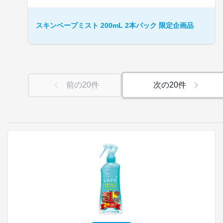
スキンベープミスト 200mL 2本パック 限定企画品
前の
20
件
次の
20
件