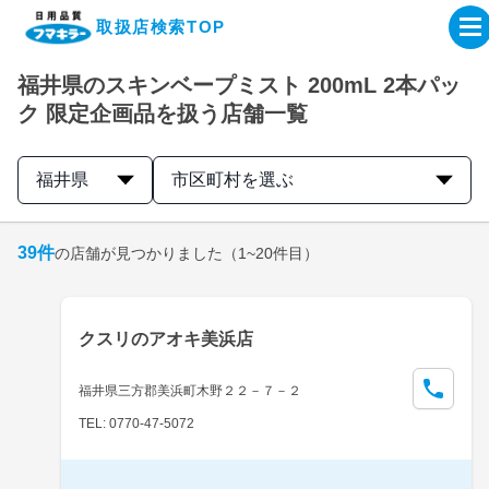
取扱店検索TOP
福井県のスキンベープミスト 200mL 2本パッ
企業・IR情報サイト
ク 限定企画品を扱う店舗一覧
製品情報サイト
福井県
市区町村を選ぶ
オンラインショップ
39
件
の店舗が見つかりました
（1~20件目）
製品検索はこちら
クスリのアオキ美浜店
取扱店検索はこちら
福井県三方郡美浜町木野２２－７－２
TEL: 0770-47-5072