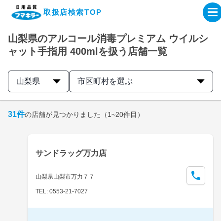
取扱店検索TOP
山梨県のアルコール消毒プレミアム ウイルシ
企業・IR情報サイト
ャット手指用 400mlを扱う店舗一覧
製品情報サイト
山梨県
市区町村を選ぶ
オンラインショップ
31
件
の店舗が見つかりました
（1~20件目）
製品検索はこちら
サンドラッグ万力店
取扱店検索はこちら
山梨県山梨市万力７７
TEL: 0553-21-7027