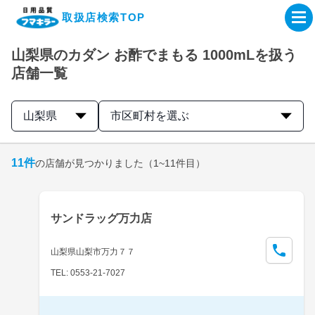
取扱店検索TOP
山梨県のカダン お酢でまもる 1000mLを扱う
企業・IR情報サイト
店舗一覧
製品情報サイト
山梨県
市区町村を選ぶ
オンラインショップ
11
件
の店舗が見つかりました
（1~11件目）
製品検索はこちら
サンドラッグ万力店
取扱店検索はこちら
山梨県山梨市万力７７
TEL: 0553-21-7027