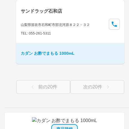
サンドラッグ石和店
山梨県笛吹市石和町市部北河原８２２－３２
TEL: 055-261-5311
カダン お酢でまもる 1000mL
前の
20
件
次の
20
件
商品詳細