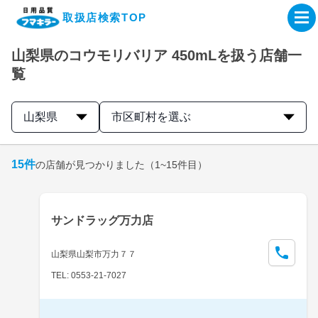
取扱店検索TOP
山梨県のコウモリバリア 450mLを扱う店舗一
企業・IR情報サイト
覧
製品情報サイト
山梨県
市区町村を選ぶ
オンラインショップ
15
件
の店舗が見つかりました
（1~15件目）
製品検索はこちら
サンドラッグ万力店
取扱店検索はこちら
山梨県山梨市万力７７
TEL: 0553-21-7027