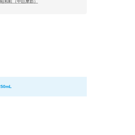
昭和町（中巨摩郡）
50mL