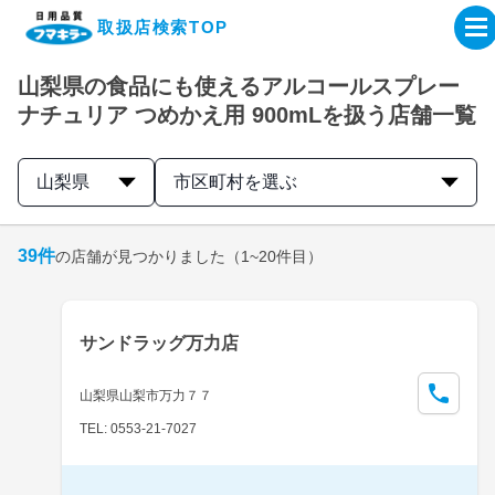
取扱店検索TOP
山梨県の食品にも使えるアルコールスプレー
企業・IR情報サイト
ナチュリア つめかえ用 900mLを扱う店舗一覧
製品情報サイト
山梨県
市区町村を選ぶ
オンラインショップ
39
件
の店舗が見つかりました
（1~20件目）
製品検索はこちら
サンドラッグ万力店
取扱店検索はこちら
山梨県山梨市万力７７
TEL: 0553-21-7027