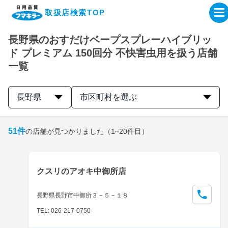
取扱店検索TOP
長野県のおすだけベープスプレーハイブリッ
企業・IR情報サイト
ド プレミアム 150回分 不快害虫用を扱う店舗
一覧
製品情報サイト
長野県
市区町村を選ぶ
オンラインショップ
51
件
の店舗が見つかりました
（1~20件目）
製品検索はこちら
取扱店検索はこちら
クスリのアオキ中御所店
長野県長野市中御所３－５－１８
TEL: 026-217-0750