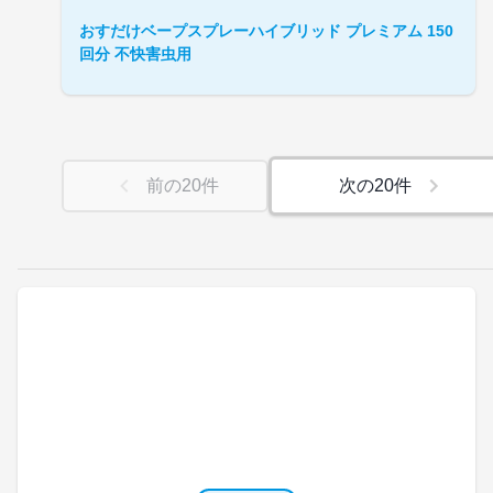
おすだけベープスプレーハイブリッド プレミアム 150
回分 不快害虫用
前の
20
件
次の
20
件