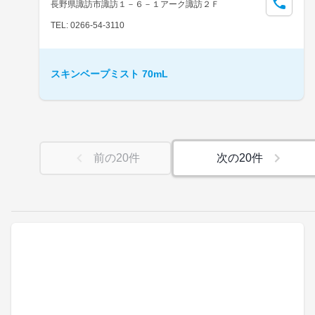
長野県諏訪市諏訪１－６－１アーク諏訪２Ｆ
TEL: 0266-54-3110
スキンベープミスト 70mL
前の
20
件
次の
20
件