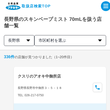
取扱店検索TOP
長野県のスキンベープミスト 70mLを扱う店
企業・IR情報サイト
舗一覧
製品情報サイト
長野県
市区町村を選ぶ
オンラインショップ
336
件
の店舗が見つかりました
（1~20件目）
製品検索はこちら
クスリのアオキ中御所店
取扱店検索はこちら
長野県長野市中御所３－５－１８
TEL: 026-217-0750