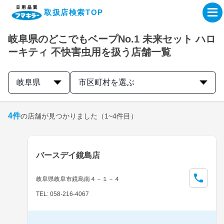
取扱店検索TOP
岐阜県のどこでもベープNo.1 未来セット ハロ
企業・IR情報サイト
ーキティ 不快害虫用を扱う店舗一覧
製品情報サイト
岐阜県
市区町村を選ぶ
オンラインショップ
4
件
の店舗が見つかりました
（1~4件目）
製品検索はこちら
バースデイ鏡島店
取扱店検索はこちら
岐阜県岐阜市鏡島南４－１－４
TEL: 058-216-4067