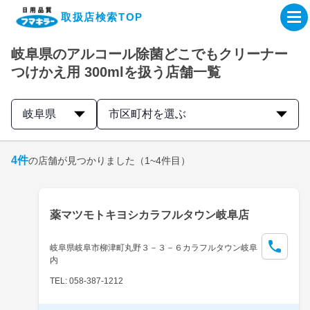
取扱店検索TOP
岐阜県のアルコール除菌どこでもクリーナー
企業・IR情報サイト
つけかえ用 300mlを扱う店舗一覧
製品情報サイト
岐阜県
市区町村を選ぶ
オンラインショップ
4
件
の店舗が見つかりました
（1~4件目）
製品検索はこちら
薬マツモトキヨシカラフルタウン岐阜店
取扱店検索はこちら
岐阜県岐阜市柳津町丸野３－３－６カラフルタウン岐阜
内
TEL: 058-387-1212