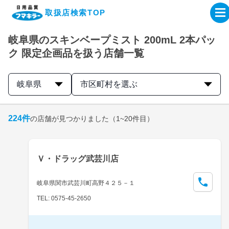
取扱店検索TOP
岐阜県のスキンベープミスト 200mL 2本パッ
企業・IR情報サイト
ク 限定企画品を扱う店舗一覧
製品情報サイト
岐阜県
市区町村を選ぶ
オンラインショップ
224
件
の店舗が見つかりました
（1~20件目）
製品検索はこちら
Ｖ・ドラッグ武芸川店
取扱店検索はこちら
岐阜県関市武芸川町高野４２５－１
TEL: 0575-45-2650