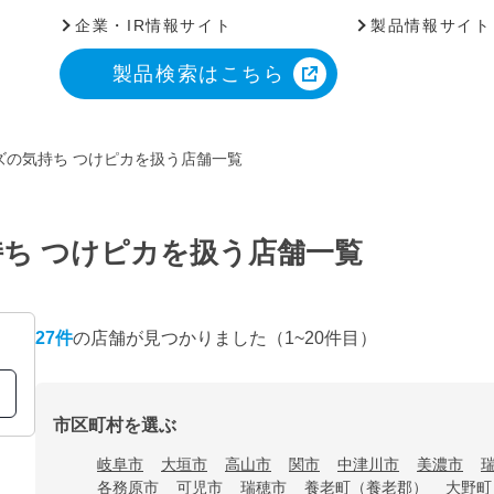
企業・IR情報サイト
製品情報サイト
製品検索はこちら
ズの気持ち つけピカを扱う店舗一覧
ち つけピカを扱う店舗一覧
27
件
の店舗が見つかりました
（1~20件目）
市区町村を選ぶ
岐阜市
大垣市
高山市
関市
中津川市
美濃市
各務原市
可児市
瑞穂市
養老町（養老郡）
大野町