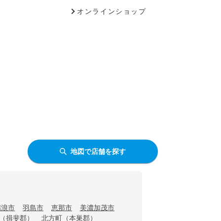
オンラインショップ
地図で店舗を探す
瑞浪市
羽島市
恵那市
美濃加茂市
（揖斐郡）
北方町（本巣郡）