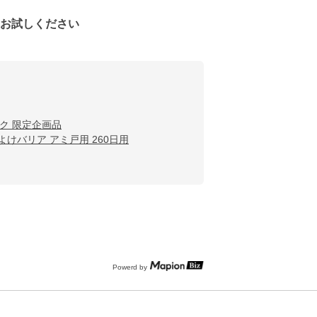
をお試しください
ック 限定企画品
よけバリア アミ戸用 260日用
Powerd by