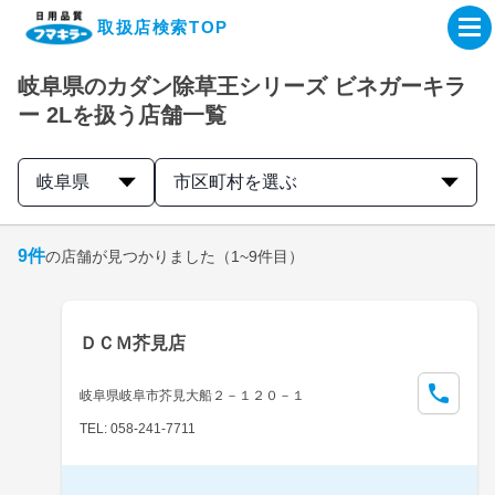
取扱店検索TOP
岐阜県のカダン除草王シリーズ ビネガーキラ
企業・IR情報サイト
ー 2Lを扱う店舗一覧
製品情報サイト
岐阜県
市区町村を選ぶ
オンラインショップ
9
件
の店舗が見つかりました
（1~9件目）
製品検索はこちら
ＤＣＭ芥見店
取扱店検索はこちら
岐阜県岐阜市芥見大船２－１２０－１
TEL: 058-241-7711