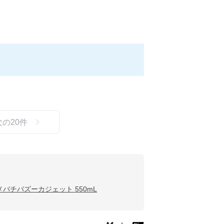
次の
20
件
メバチバズーカジェット 550mL