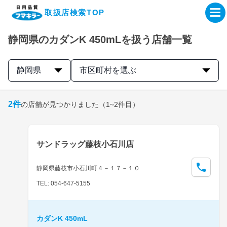
取扱店検索TOP
静岡県のカダンK 450mLを扱う店舗一覧
企業・IR情報サイト
静岡県
市区町村を選ぶ
製品情報サイト
2
件
の店舗が見つかりました
（1~2件目）
オンラインショップ
製品検索はこちら
サンドラッグ藤枝小石川店
取扱店検索はこちら
静岡県藤枝市小石川町４－１７－１０
TEL: 054-647-5155
カダンK 450mL