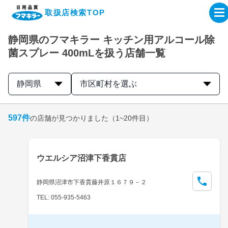
取扱店検索TOP
静岡県のフマキラー キッチン用アルコール除
企業・IR情報サイト
菌スプレー 400mLを扱う店舗一覧
製品情報サイト
静岡県
市区町村を選ぶ
オンラインショップ
597
件
の店舗が見つかりました
（1~20件目）
製品検索はこちら
ウエルシア沼津下香貫店
取扱店検索はこちら
静岡県沼津市下香貫藤井原１６７９－２
TEL: 055-935-5463