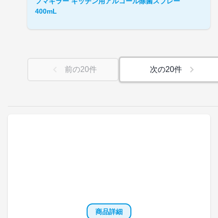
フマキラー キッチン用アルコール除菌スプレー
400mL
前の
20
件
次の
20
件
商品詳細