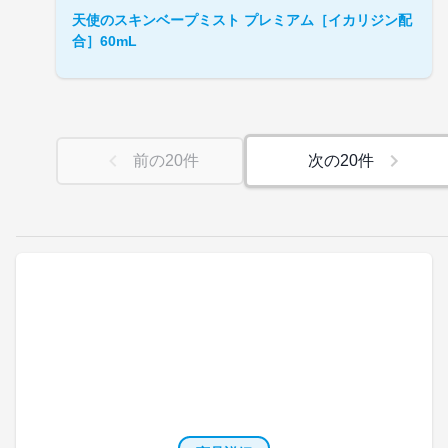
天使のスキンベープミスト プレミアム［イカリジン配
合］60mL
前の
20
件
次の
20
件