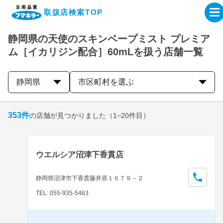
取扱店検索TOP
静岡県の天使のスキンベープミスト プレミア
企業・IR情報サイト
ム［イカリジン配合］60mLを扱う店舗一覧
製品情報サイト
静岡県
市区町村を選ぶ
オンラインショップ
353
件
の店舗が見つかりました
（1~20件目）
製品検索はこちら
ウエルシア沼津下香貫店
取扱店検索はこちら
静岡県沼津市下香貫藤井原１６７９－２
TEL: 055-935-5463