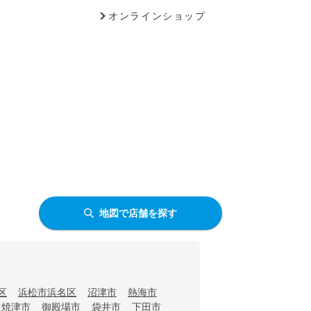
オンラインショップ
地図で店舗を探す
区
浜松市浜名区
沼津市
熱海市
焼津市
御殿場市
袋井市
下田市