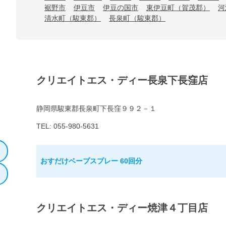
裾野市
伊豆市
伊豆の国市
東伊豆町（賀茂郡）
河
清水町（駿東郡）
長泉町（駿東郡）
クリエイトエス・ディー長泉下長窪店
静岡県駿東郡長泉町下長窪９９２－１
TEL: 055-980-5631
おすだけベープスプレー 60回分
クリエイトエス・ディー焼津４丁目店