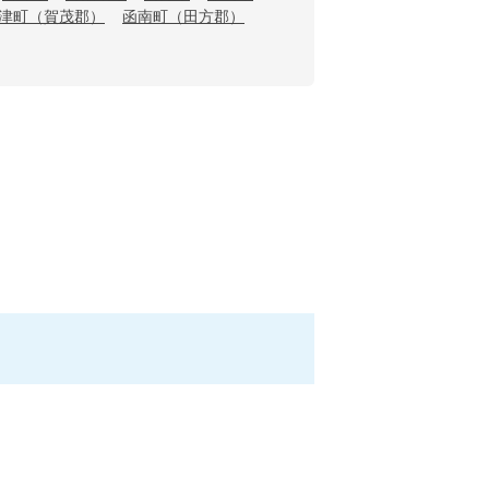
津町（賀茂郡）
函南町（田方郡）