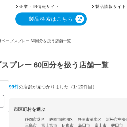
企業・IR情報サイト
製品情報サイト
製品検索はこちら
ベープスプレー 60回分を扱う店舗一覧
スプレー 60回分を扱う店舗一覧
99
件
の店舗が見つかりました
（1~20件目）
市区町村を選ぶ
静岡市葵区
静岡市駿河区
静岡市清水区
浜松市中央
三島市
富士宮市
伊東市
島田市
富士市
磐田市