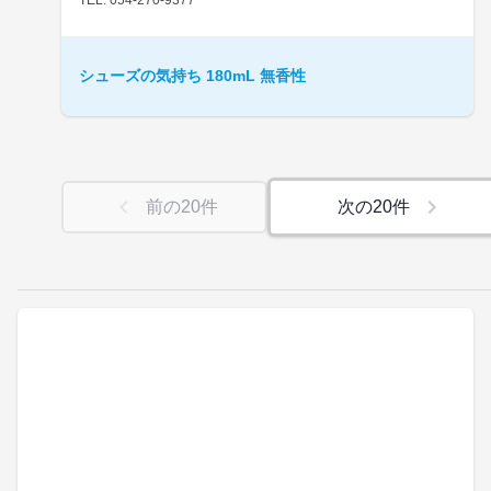
シューズの気持ち 180mL 無香性
前の
20
件
次の
20
件