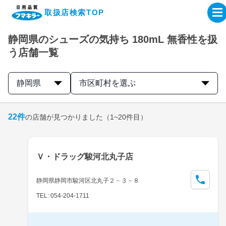
取扱店検索TOP
静岡県のシューズの気持ち 180mL 無香性を扱
企業・IR情報サイト
う店舗一覧
製品情報サイト
静岡県
市区町村を選ぶ
オンラインショップ
22
件
の店舗が見つかりました
（1~20件目）
製品検索はこちら
Ｖ・ドラッグ駿河北丸子店
取扱店検索はこちら
静岡県静岡市駿河区北丸子２－３－８
TEL: 054-204-1711