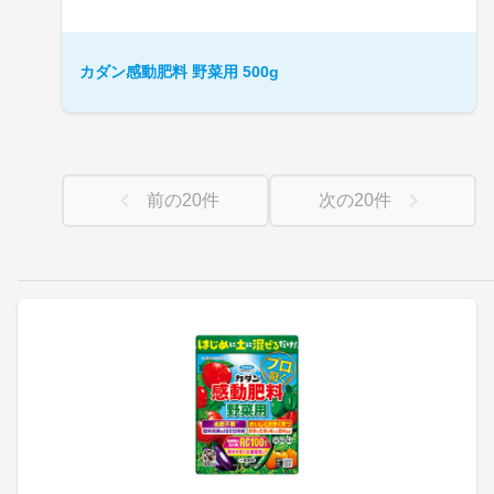
カダン感動肥料 野菜用 500g
前の
20
件
次の
20
件