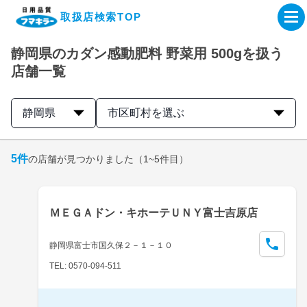
取扱店検索TOP
静岡県のカダン感動肥料 野菜用 500gを扱う
企業・IR情報サイト
店舗一覧
製品情報サイト
静岡県
市区町村を選ぶ
オンラインショップ
5
件
の店舗が見つかりました
（1~5件目）
製品検索はこちら
ＭＥＧＡドン・キホーテＵＮＹ富士吉原店
取扱店検索はこちら
静岡県富士市国久保２－１－１０
TEL: 0570-094-511