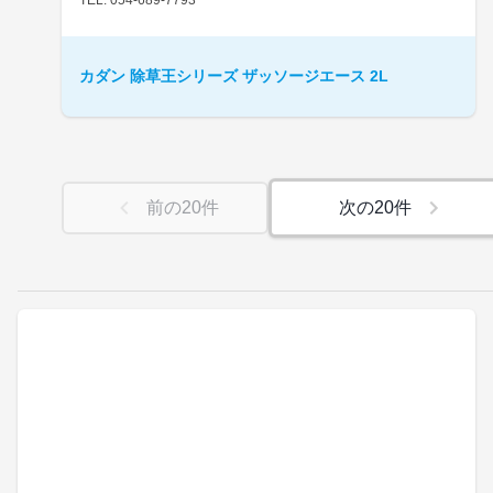
カダン 除草王シリーズ ザッソージエース 2L
前の
20
件
次の
20
件