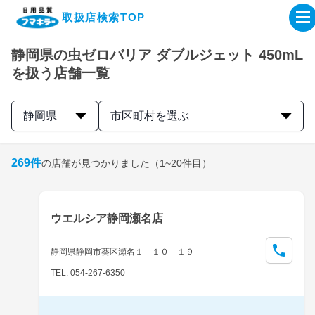
取扱店検索TOP
静岡県の虫ゼロバリア ダブルジェット 450mL
企業・IR情報サイト
を扱う店舗一覧
製品情報サイト
静岡県
市区町村を選ぶ
オンラインショップ
269
件
の店舗が見つかりました
（1~20件目）
製品検索はこちら
ウエルシア静岡瀬名店
取扱店検索はこちら
静岡県静岡市葵区瀬名１－１０－１９
TEL: 054-267-6350