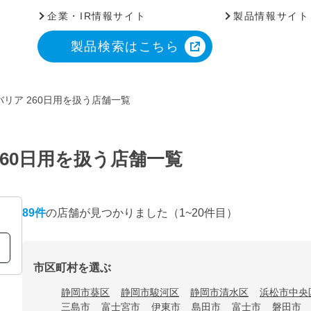
企業・IR情報サイト
製品情報サイト
製品検索はこちら
リア 260日用を扱う店舗一覧
60日用を扱う店舗一覧
89
件
の店舗が見つかりました
（1~20件目）
市区町村を選ぶ
静岡市葵区
静岡市駿河区
静岡市清水区
浜松市中央
三島市
富士宮市
伊東市
島田市
富士市
磐田市