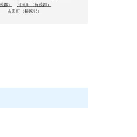
茂郡）
河津町（賀茂郡）
）
吉田町（榛原郡）