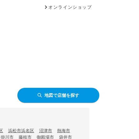
オンラインショップ
地図で店舗を探す
区
浜松市浜名区
沼津市
熱海市
掛川市
藤枝市
御殿場市
袋井市