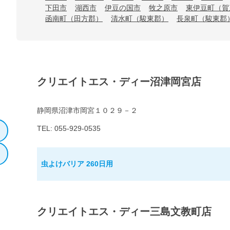
下田市
湖西市
伊豆の国市
牧之原市
東伊豆町（賀
函南町（田方郡）
清水町（駿東郡）
長泉町（駿東郡
クリエイトエス・ディー沼津岡宮店
静岡県沼津市岡宮１０２９－２
TEL: 055-929-0535
虫よけバリア 260日用
クリエイトエス・ディー三島文教町店