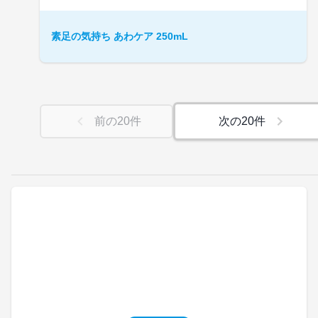
素足の気持ち あわケア 250mL
前の
20
件
次の
20
件