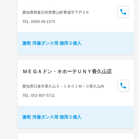
愛知県西春日井郡豊山町豊場字下戸３６
TEL: 0568-39-1575
激乾 洋服ダンス用 徳用２個入
ＭＥＧＡドン・キホーテＵＮＹ香久山店
愛知県日進市香久山５－１８０１ＭｉＯ香久山内
TEL: 052-807-5711
激乾 洋服ダンス用 徳用２個入