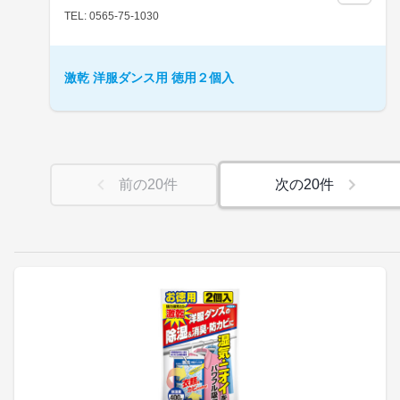
TEL: 0565-75-1030
激乾 洋服ダンス用 徳用２個入
前の
20
件
次の
20
件