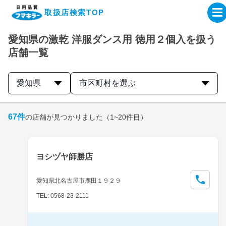
取扱店検索TOP
愛知県の激乾 洋服ダンス用 徳用２個入を扱う
企業・IR情報サイト
店舗一覧
製品情報サイト
愛知県
市区町村を選ぶ
オンラインショップ
67
件
の店舗が見つかりました
（1~20件目）
製品検索はこちら
ヨシヅヤ師勝店
取扱店検索はこちら
愛知県北名古屋市鹿田１９２９
TEL: 0568-23-2111