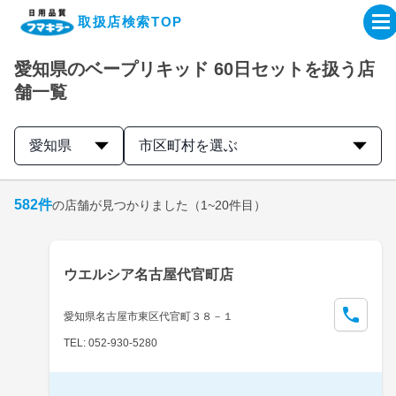
取扱店検索TOP
愛知県のベープリキッド 60日セットを扱う店
企業・IR情報サイト
舗一覧
製品情報サイト
愛知県
市区町村を選ぶ
オンラインショップ
582
件
の店舗が見つかりました
（1~20件目）
製品検索はこちら
ウエルシア名古屋代官町店
取扱店検索はこちら
愛知県名古屋市東区代官町３８－１
TEL: 052-930-5280