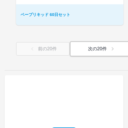
ベープリキッド 60日セット
前の
20
件
次の
20
件