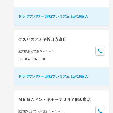
ドラ デスパワー 速効プレミアム 2g×16個入
クスリのアオキ甚目寺森店
愛知県あま市森５－１－１
TEL: 052-526-1220
ドラ デスパワー 速効プレミアム 2g×16個入
ＭＥＧＡドン・キホーテＵＮＹ稲沢東店
愛知県稲沢市下津穂所１－１－１