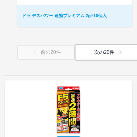
ドラ デスパワー 速効プレミアム 2g×16個入
前の
20
件
次の
20
件