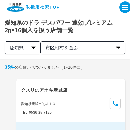
取扱店検索TOP
愛知県のドラ デスパワー 速効プレミアム
企業・IR情報サイト
2g×16個入を扱う店舗一覧
製品情報サイト
愛知県
市区町村を選ぶ
オンラインショップ
35
件
の店舗が見つかりました
（1~20件目）
製品検索はこちら
クスリのアオキ新城店
取扱店検索はこちら
愛知県新城市的場１９
TEL: 0536-25-7120