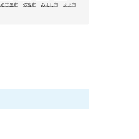
北名古屋市
弥富市
みよし市
あま市