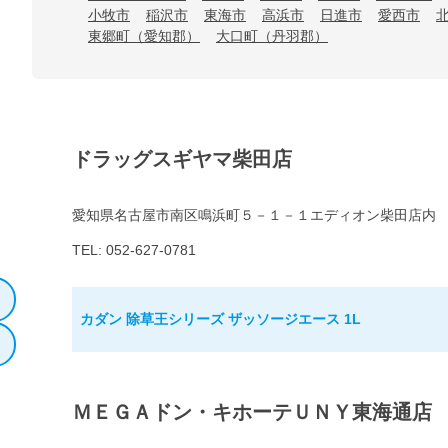
小牧市
稲沢市
東海市
高浜市
日進市
愛西市
東郷町（愛知郡）
大口町（丹羽郡）
ドラッグスギヤマ柴田店
愛知県名古屋市南区鳴浜町５－１－１エディオン柴田店内
TEL: 052-627-0781
カダン 除草王シリーズ ザッソージエース 1L
ＭＥＧＡドン・キホーテＵＮＹ東海通店