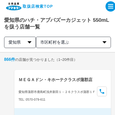
取扱店検索TOP
愛知県のハチ・アブバズーカジェット 550mL
企業・IR情報サイト
を扱う店舗一覧
製品情報サイト
愛知県
市区町村を選ぶ
オンラインショップ
866
件
の店舗が見つかりました
（1~20件目）
製品検索はこちら
ＭＥＧＡドン・キホーテクラスポ蒲郡店
取扱店検索はこちら
愛知県蒲郡市鹿島町浅井新田１－２６クラスポ蒲郡１Ｆ
TEL: 0570-079-611