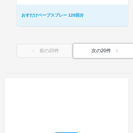
おすだけベープスプレー 120回分
前の
20
件
次の
20
件