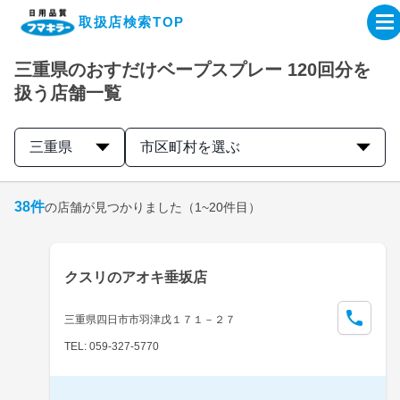
取扱店検索TOP
三重県のおすだけベープスプレー 120回分を
企業・IR情報サイト
扱う店舗一覧
製品情報サイト
三重県
市区町村を選ぶ
オンラインショップ
38
件
の店舗が見つかりました
（1~20件目）
製品検索はこちら
クスリのアオキ垂坂店
取扱店検索はこちら
三重県四日市市羽津戊１７１－２７
TEL: 059-327-5770