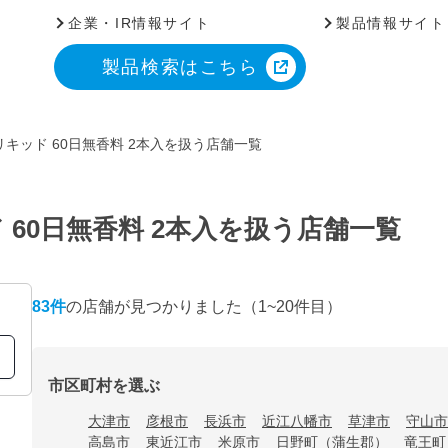
企業・IR情報サイト
製品情報サイト
製品検索はこちら
キッド 60日無香料 2本入を扱う店舗一覧
60日無香料 2本入を扱う店舗一覧
83
件
の店舗が見つかりました
（1~20件目）
市区町村を選ぶ
大津市
彦根市
長浜市
近江八幡市
草津市
守山市
高島市
東近江市
米原市
日野町（蒲生郡）
竜王町