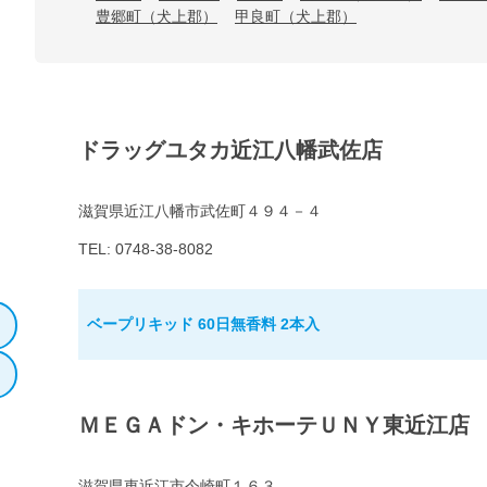
豊郷町（犬上郡）
甲良町（犬上郡）
ドラッグユタカ近江八幡武佐店
滋賀県近江八幡市武佐町４９４－４
TEL: 0748-38-8082
ベープリキッド 60日無香料 2本入
ＭＥＧＡドン・キホーテＵＮＹ東近江店
滋賀県東近江市今崎町１６３