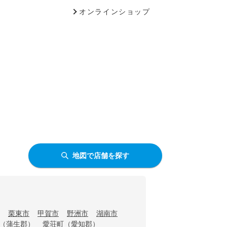
オンラインショップ
地図で店舗を探す
栗東市
甲賀市
野洲市
湖南市
（蒲生郡）
愛荘町（愛知郡）