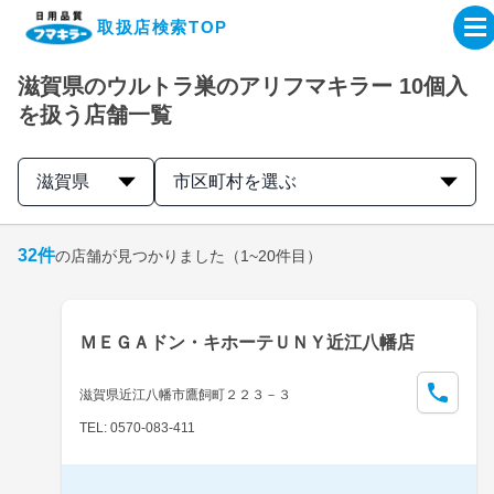
取扱店検索TOP
滋賀県のウルトラ巣のアリフマキラー 10個入
企業・IR情報サイト
を扱う店舗一覧
製品情報サイト
滋賀県
市区町村を選ぶ
オンラインショップ
32
件
の店舗が見つかりました
（1~20件目）
製品検索はこちら
ＭＥＧＡドン・キホーテＵＮＹ近江八幡店
取扱店検索はこちら
滋賀県近江八幡市鷹飼町２２３－３
TEL: 0570-083-411