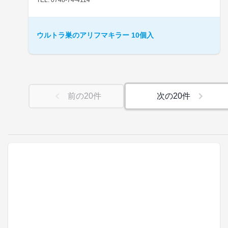
ウルトラ巣のアリフマキラー 10個入
前の
20
件
次の
20
件