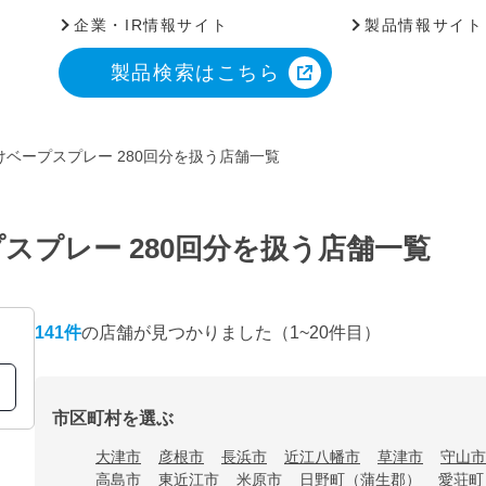
企業・IR情報サイト
製品情報サイト
製品検索はこちら
ベープスプレー 280回分を扱う店舗一覧
スプレー 280回分を扱う店舗一覧
141
件
の店舗が見つかりました
（1~20件目）
市区町村を選ぶ
大津市
彦根市
長浜市
近江八幡市
草津市
守山市
高島市
東近江市
米原市
日野町（蒲生郡）
愛荘町