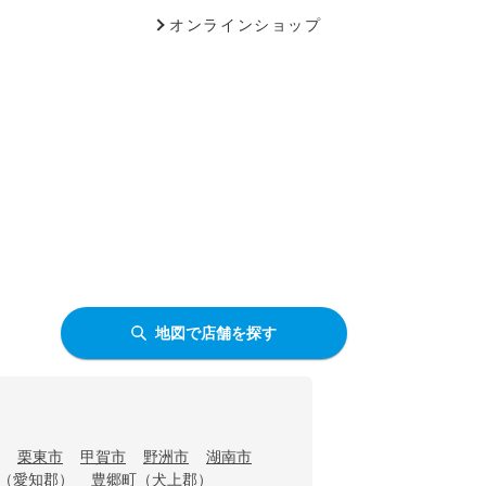
オンラインショップ
地図で店舗を探す
栗東市
甲賀市
野洲市
湖南市
（愛知郡）
豊郷町（犬上郡）