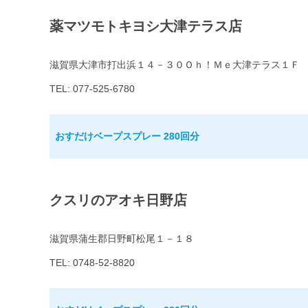
薬マツモトキヨシ大津テラス店
滋賀県大津市打出浜１４－３０Ｏｈ！Ｍｅ大津テラス１Ｆ
TEL: 077-525-6780
おすだけベープスプレー 280回分
クスリのアオキ日野店
滋賀県蒲生郡日野町松尾１－１８
TEL: 0748-52-8820