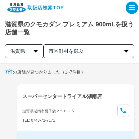
取扱店検索TOP
滋賀県のクモカダン プレミアム 900mLを扱う
企業・IR情報サイト
店舗一覧
製品情報サイト
滋賀県
市区町村を選ぶ
オンラインショップ
7
件
の店舗が見つかりました
（1~7件目）
製品検索はこちら
スーパーセンタートライアル湖南店
取扱店検索はこちら
滋賀県湖南市柑子袋２５０－５
TEL: 0748-72-7171