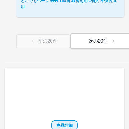
どこでもベープ 未来 150日 取替え用 1個入 不快害虫
用
前の
20
件
次の
20
件
商品詳細