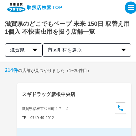
取扱店検索TOP
滋賀県のどこでもベープ 未来 150日 取替え用
企業・IR情報サイト
1個入 不快害虫用を扱う店舗一覧
製品情報サイト
滋賀県
市区町村を選ぶ
オンラインショップ
214
件
の店舗が見つかりました
（1~20件目）
製品検索はこちら
スギドラッグ彦根中央店
取扱店検索はこちら
滋賀県彦根市和田町４７－２
TEL: 0749-49-2012