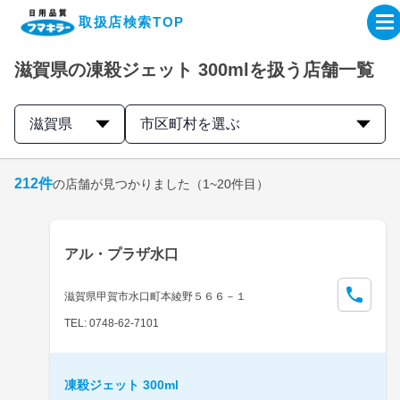
取扱店検索TOP
滋賀県の凍殺ジェット 300mlを扱う店舗一覧
企業・IR情報サイト
滋賀県
市区町村を選ぶ
製品情報サイト
212
件
の店舗が見つかりました
（1~20件目）
オンラインショップ
製品検索はこちら
アル・プラザ水口
取扱店検索はこちら
滋賀県甲賀市水口町本綾野５６６－１
TEL: 0748-62-7101
凍殺ジェット 300ml