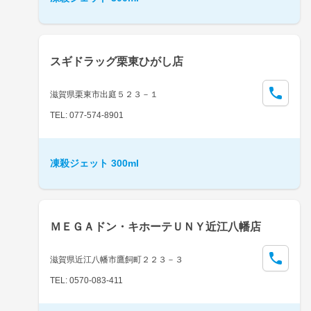
スギドラッグ栗東ひがし店
滋賀県栗東市出庭５２３－１
TEL: 077-574-8901
凍殺ジェット 300ml
ＭＥＧＡドン・キホーテＵＮＹ近江八幡店
滋賀県近江八幡市鷹飼町２２３－３
TEL: 0570-083-411